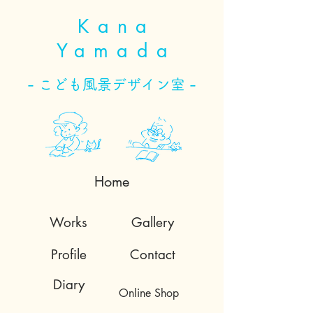
Kana
Yamada
- こども風景デザイン室 -
Home
Works
Gallery
Profile
Contact
Diary
Online Shop