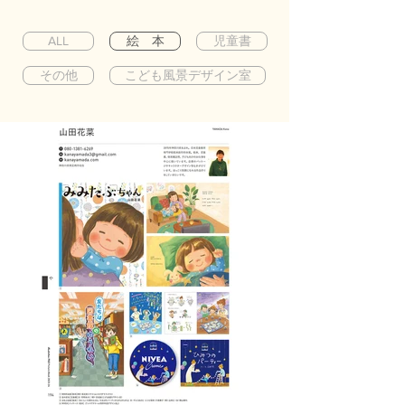
ALL
絵 本
児童書
その他
こども風景デザイン室