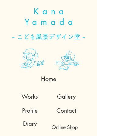
Kana
Yamada
- こども風景デザイン室 -
Home
Works
Gallery
Profile
Contact
Diary
Online Shop