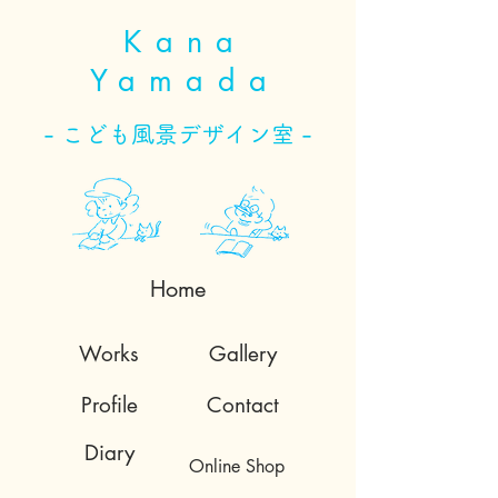
Kana
Yamada
- こども風景デザイン室 -
Home
Works
Gallery
Profile
Contact
Diary
Online Shop