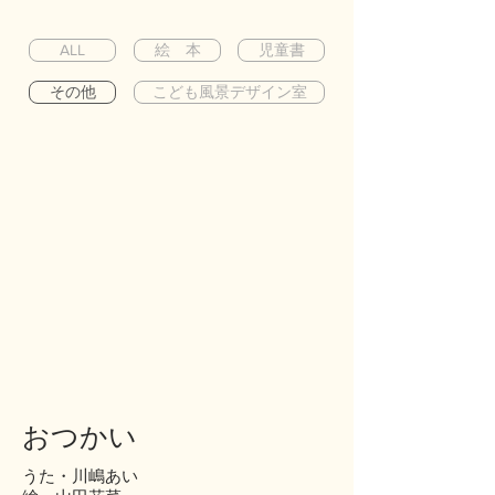
ALL
絵 本
児童書
その他
こども風景デザイン室
おつかい
​うた・川嶋あい