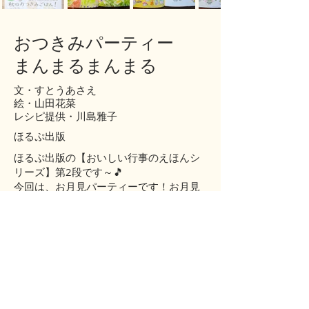
おつきみパーティー
まんまるまんまる
文・すとうあさえ
絵・山田花菜
レシピ提供・川島雅子
ほるぷ出版
ほるぷ出版の【おいしい行事のえほんシ
リーズ】第2段です～🎵
今回は、お月見パーティーです！お月見
といえば、月見団子🎶
でも、それだけではないんです。今回
も、お料理大好き本屋さんのままこさん
が、まんまるまんまるな美味しいレシピ
を４つ教えてくれますょ～。
もちろん！子どもたちも一緒に楽しく作
れる簡単レシピです🎶
レシピ工程が、全て絵で描いてあるの