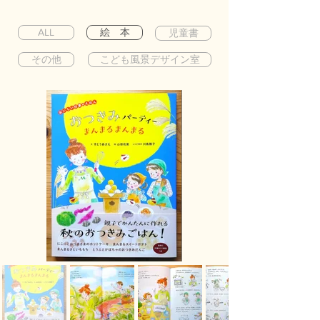
ALL
絵 本
児童書
その他
こども風景デザイン室