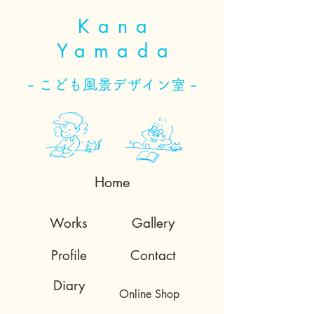
Kana
Yamada
- こども風景デザイン室 -
Home
Works
Gallery
Profile
Contact
Diary
Online Shop