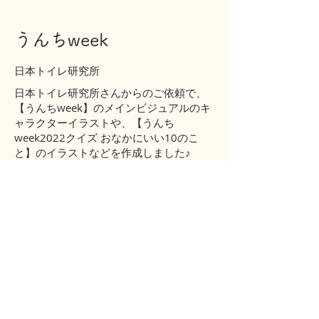
うんちweek
日本トイレ研究所
日本トイレ研究所さんからのご依頼で、
【うんちweek】のメインビジュアルのキ
ャラクターイラストや、【うんち
week2022クイズ おなかにいい10のこ
と】のイラストなどを作成しました♪
「朝起きて最初にするといいことは？」
「食物繊維をとるといい時間は？」等
朝起きてから寝るまでにできる生活の工
夫ついてクイズで紹介しています。
【うんちweek】とは？
自分自身の排泄の状態を知ることで、健
康について考える期間です✨
特設サイトでは、おなかにいいレシピ、
クイズ、データなど、たくさんのコンテ
ンツが楽しめますよ♪