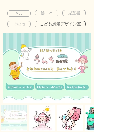
絵 本
児童書
ALL
その他
こども風景デザイン室