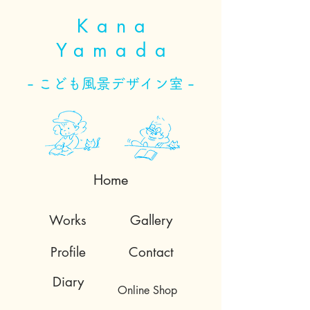
Kana
Yamada
- こども風景デザイン室 -
Home
Works
Gallery
Profile
Contact
Diary
Online Shop