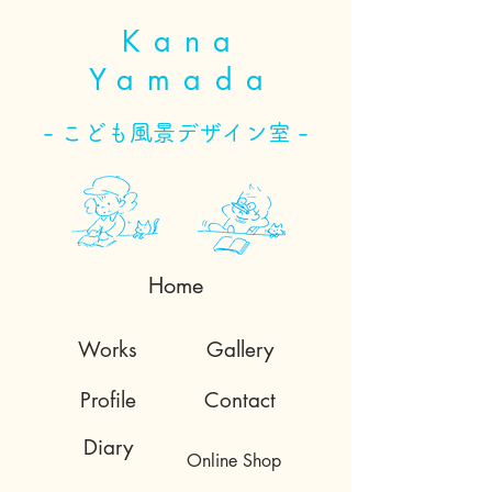
Kana
Yamada
- こども風景デザイン室 -
Home
Works
Gallery
Profile
Contact
Diary
Online Shop