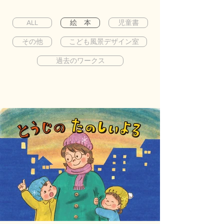
ALL
絵 本
児童書
その他
こども風景デザイン室
過去のワークス