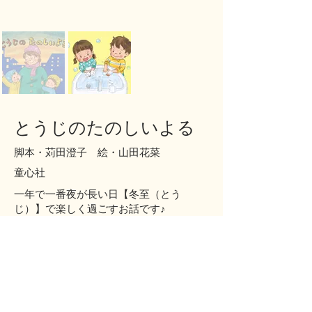
とうじのたのしいよる
脚本・苅田澄子 絵・山田花菜
童心社
一年で一番夜が長い日【冬至（とう
じ）】で楽しく過ごすお話です♪
脚本は、ユニークなお話を作り続けてい
る苅田澄子先生です。
五山賞絵画奨励賞を頂いた『マレーバク
のてんてんちゃん』でご一緒して以来の
紙芝居です♪
これからのさむーい季節にぴったりの紙
芝居。